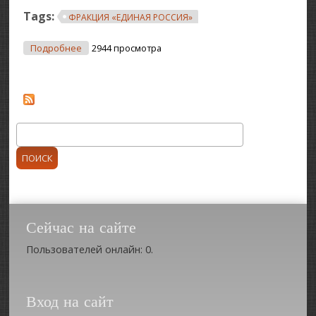
Tags:
ФРАКЦИЯ «ЕДИНАЯ РОССИЯ»
О Прием Граждан С Привлечением Депутатской
Подробнее
2944 просмотра
Фракции «Единая Россия»
Поиск
Форма поиска
Сейчас на сайте
Пользователей онлайн: 0.
Вход на сайт