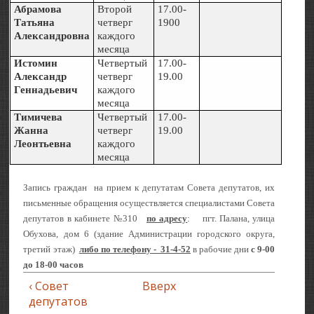
Абрамова
Второй
17.00-
Татьяна
четверг
1900
Александровна
каждого
месяца
Истомин
Четвертый
17.00-
Александр
четверг
19.00
Геннадьевич
каждого
месяца
Тимичева
Четвертый
17.00-
Жанна
четверг
19.00
Леонтьевна
каждого
месяца
Запись граждан на прием к депутатам Совета депутатов, их
письменные обращения осуществляется специалистами Совета
депутатов в кабинете №310
по адресу
: пгт. Палана, улица
Обухова, дом 6 (здание Администрации городского округа,
третий этаж)
либо по телефону - 31-4-52
в рабочие дни
с 9-00
до 18-00 часов
‹ Совет
Вверх
депутатов