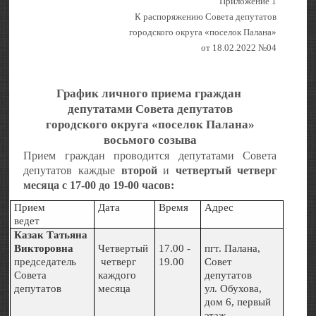
Приложение 1
К распоряжению Совета депутатов
городского округа «поселок Палана»
от 18.02.2022 №04
График личного приема граждан
депутатами Совета депутатов
городского округа «поселок Палана»
восьмого созыва
Прием граждан проводится депутатами Совета
депутатов каждые
второй
и
четвертый
четверг
месяца с 17-00 до 19-00 часов:
Прием
Дата
Время
Адрес
ведет
Казак Татьяна
Викторовна
Четвертый
17.00 -
пгт. Палана,
председатель
четверг
19.00
Совет
Совета
каждого
депутатов
депутатов
месяца
ул. Обухова,
дом 6, первый
этаж