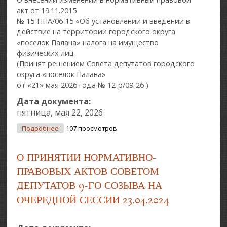
акт от 19.11.2015
№ 15-НПА/06-15 «Об установлении и введении в
действие на территории городского округа
«поселок Палана» налога на имущество
физических лиц
(Принят решением Совета депутатов городского
округа «поселок Палана»
от «21» мая 2026 года № 12-р/09-26 )
Дата документа:
пятница, мая 22, 2026
О О Внесении Изменений В Нормативный
Подробнее
107 просмотров
Правовой Акт От 19.11.2015 № 15-НПА/06-15 «Об
Установлении И Введении В Действие На
О ПРИНЯТИИ НОРМАТИВНО-
Территории Городского Округа «поселок Палана»
Налога На Имущество Физических Лиц
ПРАВОВЫХ АКТОВ СОВЕТОМ
ДЕПУТАТОВ 9-ГО СОЗЫВА НА
ОЧЕРЕДНОЙ СЕССИИ 23.04.2024