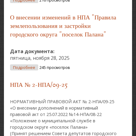
Подробнее
216 просмотров
Правовой Акт От 18.12.2024 № 11 «О Бюджете
Городского Округа «поселок Палана» На 2025 Год
О внесении изменений в НПА "Правила
И На Плановый Период 2026 И 2027 Годов»
землепользования и застройки
городского округа "поселок Палана"
Дата документа:
пятница, ноября 28, 2025
О О Внесении Изменений В НПА "Правила
Подробнее
245 просмотров
Землепользования И Застройки Городского
Округа "поселок Палана"
НПА № 2-НПА/09-25
НОРМАТИВНЫЙ ПРАВОВОЙ АКТ № 2-НПА/09-25
«О внесении дополнений в нормативный
правовой акт от 25.07.2022 №14-НПА/08-22
«Положение о муниципальной службе в
городском округе «поселок Палана»
(Принят решением Совета депутатов городского