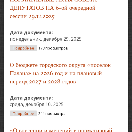
ДЕПУТАТОВ НА 6-ой очередной
сессии 29.12.2025
Дата документа:
понедельник, декабря 29, 2025
О ПРИНЯТЫЕ МУНИЦИПАЛЬНЫЕ НОРМАТИВНЫЕ
Подробнее
178 просмотров
АКТЫ СОВЕТА ДЕПУТАТОВ НА 6-Ой Очередной
Сессии 29.12.2025
О бюджете городского округа «поселок
Палана» на 2026 год и на плановый
период 2027 и 2028 годов
Дата документа:
среда, декабря 10, 2025
О О Бюджете Городского Округа «поселок
Подробнее
244 просмотра
Палана» На 2026 Год И На Плановый Период 2027
И 2028 Годов
«О внесении изменений в нормативный