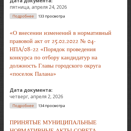
Дата документа:
пятница, апреля 24, 2026
О О ПРИНЯТИИ НОРМАТИВНО-ПРАВОВЫХ АКТОВ
Подробнее
133 просмотра
СОВЕТОМ ДЕПУТАТОВ 9-ГО СОЗЫВА НА
ОЧЕРЕДНОЙ СЕССИИ 23.04.2024
«О внесении изменений в нормативный
правовой акт от 25.02.2022 № 04-
НПА/08-22 «Порядок проведения
конкурса по отбору кандидатур на
должность Главы городского округа
«поселок Палана»
Дата документа:
четверг, апреля 2, 2026
О «О Внесении Изменений В Нормативный
Подробнее
134 просмотра
Правовой Акт От 25.02.2022 № 04-НПА/08-22
«Порядок Проведения Конкурса По Отбору
ПРИНЯТЫЕ МУНИЦИПАЛЬНЫЕ
Кандидатур На Должность Главы Городского
Округа «поселок Палана»
НОРМАТИВНЫЕ АКТЫ СОВЕТА