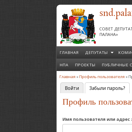
Перейти к основному содержанию
snd.pala
СОВЕТ ДЕПУТА
ПАЛАНА»
ГЛАВНАЯ
ДЕПУТАТЫ
КОМИ
НПА
ПРОЕКТЫ
ПУБЛИЧНЫЕ 
Главная
»
Профиль пользователя
» П
Вы здесь
Войти
Забыли пароль?
(а
Главные вкладки
Профиль пользова
Имя пользователя или адрес