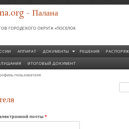
na.org - Палана
ТОВ ГОРОДСКОГО ОКРУГА «ПОСЕЛОК
ССИИ
АППАРАТ
ДОКУМЕНТЫ
РЕШЕНИЯ
РАСПОРЯЖ
СЛУШАНИЯ
ИТОГОВЫЙ ДОКУМЕНТ
рофиль пользователя
ктивная вкладка)
Пои
Ф
теля
 электронной почты
*