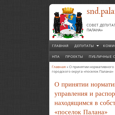
Перейти к основному содержанию
snd.pala
СОВЕТ ДЕПУТА
ПАЛАНА»
ГЛАВНАЯ
ДЕПУТАТЫ
КОМИ
НПА
ПРОЕКТЫ
ПУБЛИЧНЫЕ 
Главная
» О принятии нормативного 
Вы здесь
городского округа «поселок Палана»
О принятии нормати
управления и распо
находящимся в собст
«поселок Палана»