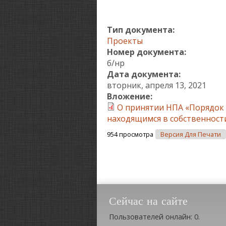
Тип документа:
Проекты
Номер документа:
б/нр
Дата документа:
вторник, апреля 13, 2021
Вложение:
О принятии НПА «Порядок
находящимся в собственност
954 просмотра
Версия Для Печати
Сейчас на сайте
Пользователей онлайн: 0.