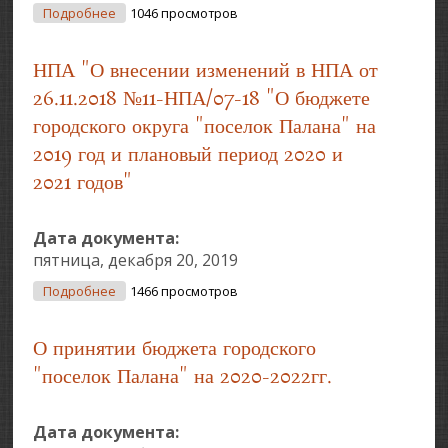
О О Внесении Изменений В НПА От 12.12.2011 №
Подробнее
1046 просмотров
11/05 Правила Землепользования И Застройки
Городского Округа
НПА "О внесении изменений в НПА от
26.11.2018 №11-НПА/07-18 "О бюджете
городского округа "поселок Палана" на
2019 год и плановый период 2020 и
2021 годов"
Дата документа:
пятница, декабря 20, 2019
О НПА "О Внесении Изменений В НПА От
Подробнее
1466 просмотров
26.11.2018 №11-НПА/07-18 "О Бюджете Городского
Округа "поселок Палана" На 2019 Год И Плановый
О принятии бюджета городского
Период 2020 И 2021 Годов"
"поселок Палана" на 2020-2022гг.
Дата документа: