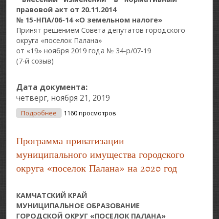
правовой акт от 20.11.2014
№ 15-НПА/06-14 «О земельном налоге»
Принят решением Совета депутатов городского
округа «поселок Палана»
от «19» ноября 2019 года № 34-р/07-19
(7-й созыв)
Дата документа:
четверг, ноября 21, 2019
О О Внесении Изменений В Нормативный
Подробнее
1160 просмотров
Правовой Акт От 20.11.2014 № 15-НПА/06-14 «О
Земельном Налоге»
Программа приватизации
муниципального имущества городского
округа «поселок Палана» на 2020 год
КАМЧАТСКИЙ КРАЙ
МУНИЦИПАЛЬНОЕ ОБРАЗОВАНИЕ
ГОРОДСКОЙ ОКРУГ «ПОСЕЛОК ПАЛАНА»