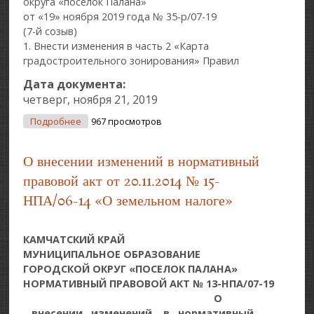
округа «поселок Палана»
от «19» ноября 2019 года № 35-р/07-19
(7-й созыв)
1. Внести изменения в часть 2 «Карта
градостроительного зонирования» Правил
Дата документа:
четверг, ноября 21, 2019
О О Внесении Изменений В Нормативно
Подробнее
967 просмотров
Правовой Акт От 12.12.2011 № 11/05 «Правила
Землепользования И Застройки Городского
О внесении изменений в нормативный
Округа «поселок Палана»
правовой акт от 20.11.2014 № 15-
НПА/06-14 «О земельном налоге»
КАМЧАТСКИЙ КРАЙ
МУНИЦИПАЛЬНОЕ ОБРАЗОВАНИЕ
ГОРОДСКОЙ ОКРУГ «ПОСЕЛОК ПАЛАНА»
НОРМАТИВНЫЙ ПРАВОВОЙ АКТ № 13-НПА/07-19
О
внесении изменений в нормативный