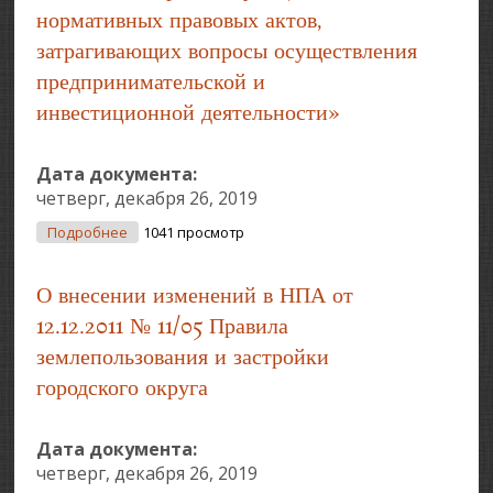
нормативных правовых актов,
затрагивающих вопросы осуществления
предпринимательской и
инвестиционной деятельности»
Дата документа:
четверг, декабря 26, 2019
О О Порядке Проведения Оценки Регулирующего
Подробнее
1041 просмотр
Воздействия Проектов Муниципальных
Нормативных Правовых Актов И Экспертизы
О внесении изменений в НПА от
Муниципальных Нормативных Правовых Актов,
Затрагивающих Вопросы Осуществления
12.12.2011 № 11/05 Правила
Предпринимательской И Инвестиционной
Деятельности»
землепользования и застройки
городского округа
Дата документа:
четверг, декабря 26, 2019