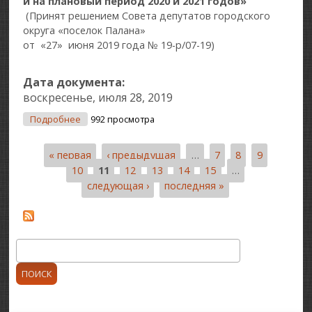
и на плановый период 2020 и 2021 годов»
(Принят решением Совета депутатов городского
округа «поселок Палана»
от «27» июня 2019 года № 19-р/07-19)
Дата документа:
воскресенье, июля 28, 2019
О О Внесении Изменений В Нормативный
Подробнее
992 просмотра
Правовой Акт От 26.11.2018 № 11-НПА /07-18 «О
Бюджете Городского Округа «поселок Палана» На
« первая
‹ предыдущая
…
7
8
9
2019 Год И На Плановый Период 2020 И 2021
Страницы
Годов»
10
11
12
13
14
15
…
следующая ›
последняя »
Поиск
Форма поиска