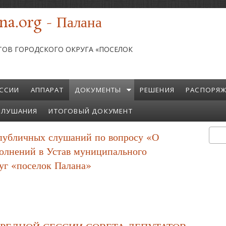
na.org - Палана
ТОВ ГОРОДСКОГО ОКРУГА «ПОСЕЛОК
ССИИ
АППАРАТ
ДОКУМЕНТЫ
РЕШЕНИЯ
РАСПОРЯЖ
СЛУШАНИЯ
ИТОГОВЫЙ ДОКУМЕНТ
 публичных слушаний по вопросу «О
Пои
Ф
олнений в Устав муниципального
руг «поселок Палана»
татах Публичных Слушаний По Вопросу «О Внесении Изменений И Доп
 Округ «поселок Палана»