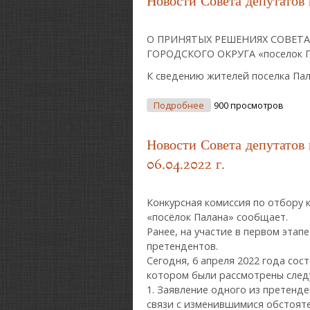
Новости Совета депутатов 
О ПРИНЯТЫХ РЕШЕНИЯХ СОВЕТ
ГОРОДСКОГО ОКРУГА «поселок Па
К сведению жителей поселка Пал
О Новости Совета Депут
Подробнее
900 просмотров
Новости Совета депутатов 
06.04.2022 г.
Конкурсная комиссия по отбору 
«посёлок Палана» сообщает.
Ранее, на участие в первом этап
претендентов.
Сегодня, 6 апреля 2022 года сос
котором были рассмотрены сле
1. Заявление одного из претенде
связи с изменившимися обстоят