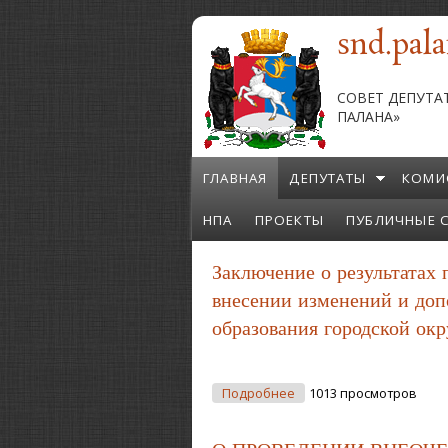
Перейти к основному содержанию
snd.pala
СОВЕТ ДЕПУТА
ПАЛАНА»
ГЛАВНАЯ
ДЕПУТАТЫ
КОМИ
НПА
ПРОЕКТЫ
ПУБЛИЧНЫЕ 
Заключение о результатах
внесении изменений и доп
образования городской ок
О Заключение О Резуль
Подробнее
1013 просмотров
Образования Городской