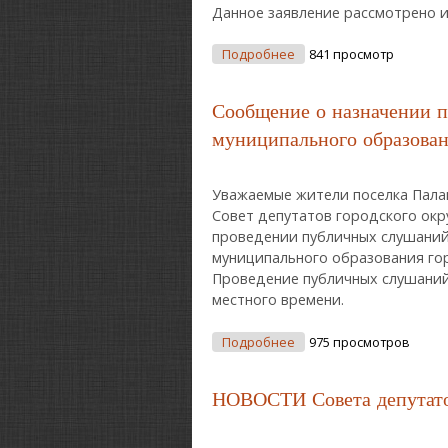
Данное заявление рассмотрено и
О Новости Совета Депута
Подробнее
841 просмотр
Сообщение о назначении 
муниципального образован
Уважаемые жители поселка Пала
Совет депутатов городского окр
проведении публичных слушаний
муниципального образования гор
Проведение публичных слушаний н
местного времени.
О Сообщение О Назначе
Подробнее
975 просмотров
НОВОСТИ Совета депутатов