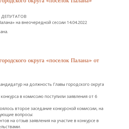
городского округа «поселок Палана»
А ДЕПУТАТОВ
лана» на внеочередной сессии 14.04.2022
ана.
атов Городского Округа «поселок Палана»
городского округа «поселок Палана» от
кандидатур на должность Главы городского округа
е конкурса в комиссию поступили заявления от 6
тоялось второе заседание конкурсной комиссии, на
дующие вопросы:
нтов на отзыв заявления на участие в конкурсе в
ельствами.