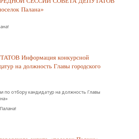
РЕДНОЙ СЕССИИ СОВЕТА ДЕПУТАТОВ
селок Палана»
ана!
ЕРЕДНОЙ СЕССИИ СОВЕТА ДЕПУТАТОВ ГОРОДСКОГО ОКРУГА «поселок 
АТОВ Информация конкурсной
датур на должность Главы городского
и по отбору кандидатур на должность Главы
ана»
Палана!
ТАТОВ Информация Конкурсной Комиссии По Отбору Кандидатур На До