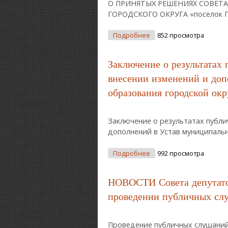
О ПРИНЯТЫХ РЕШЕНИЯХ СОВЕТ
ГОРОДСКОГО ОКРУГА «поселок Пал
О НОВОСТИ Совета Депу
Подробнее
852 просмотра
Заключение о результатах
внесении изменений и доп
образования городской ок
Заключение о результатах публи
дополнений в Устав муниципальн
О Заключение О Резуль
Подробнее
992 просмотра
Образования Городской
НОВОСТИ Совета депутатов
проведении публичных слу
Проведение публичных слушаний 