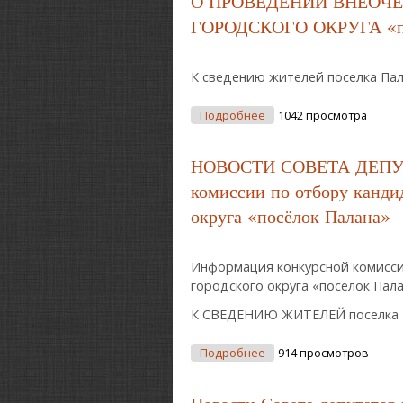
О ПРОВЕДЕНИИ ВНЕОЧЕ
ГОРОДСКОГО ОКРУГА «по
К сведению жителей поселка Пал
О О ПРОВЕДЕНИИ ВНЕОЧ
Подробнее
1042 просмотра
НОВОСТИ СОВЕТА ДЕПУТ
комиссии по отбору канди
округа «посёлок Палана»
Информация конкурсной комисси
городского округа «посёлок Пал
К СВЕДЕНИЮ ЖИТЕЛЕЙ поселка 
О НОВОСТИ СОВЕТА ДЕПУ
Подробнее
914 просмотров
«посёлок Палана»