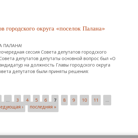
татов Городского Округа «поселок Палана» О Проведении Публичных С
 городского округа «поселок Палана»
 ПАЛАНА!
неочередная сессия Совета депутатов городского
 Совета депутатов депутаты основной вопрос был «О
кандидатур на должность Главы городского округа
овета депутатов были приняты решения:
татов Городского Округа «поселок Палана»
…
3
4
5
6
7
8
9
10
11
…
ледующая ›
последняя »