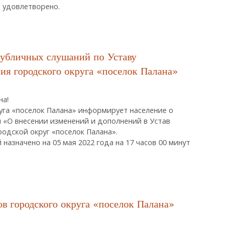
 удовлетворено.
тов Городского Округа «поселок Палана» От 06.04.2022 Г.
публичных слушаний по Уставу
ия городского округа «поселок Палана»
на!
уга «поселок Палана» информирует население о
 «О внесении изменений и дополнений в Устав
одской округ «поселок Палана».
азначено на 05 мая 2022 года на 17 часов 00 минут
нии Публичных Слушаний По Уставу Муниципального Образования Гор
 городского округа «поселок Палана»