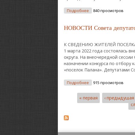
О НОВОСТИ Совета Депу
Подробнее
840 просмотров
НОВОСТИ Совета депутатов
К СВЕДЕНИЮ ЖИТЕЛЕЙ ПОСЕЛКА
1 марта 2022 года состоялась в
округа. На внеочередной сессии
назначении конкурса по отбору 
«поселок Палана». Депутатами С
О НОВОСТИ Совета Депу
Подробнее
915 просмотров
« первая
‹ предыдущая
Страницы
с