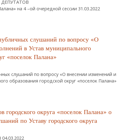
А ДЕПУТАТОВ
ана» на 4 –ой очередной сессии 31.03.2022
татов Городского Округа «поселок Палана»
 публичных слушаний по вопросу «О
олнений в Устав муниципального
руг «поселок Палана»
чных слушаний по вопросу «О внесении изменений и
ого образования городской округ «поселок Палана»
татах Публичных Слушаний По Вопросу «О Внесении Изменений И Доп
 Округ «поселок Палана»
 городского округа «поселок Палана» о
шаний по Уставу городского округа
04.03.2022