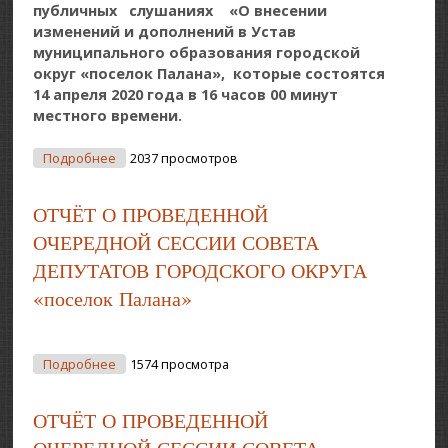
публичных слушаниях «О внесении
изменений и дополнений в Устав
муниципального образования городской
округ «поселок Палана», которые состоятся
14 апреля 2020 года в 16 часов 00 минут
местного времени.
О Сообщение Организационного Комитета По
Подробнее
2037 просмотров
Публичным Слушаниям По Внесению Изменений
И Дополнений В Устав МО ГО П.Палана
ОТЧЁТ О ПРОВЕДЕННОЙ
ОЧЕРЕДНОЙ СЕССИИ СОВЕТА
ДЕПУТАТОВ ГОРОДСКОГО ОКРУГА
«поселок Палана»
О ОТЧЁТ О ПРОВЕДЕННОЙ ОЧЕРЕДНОЙ СЕССИИ
Подробнее
1574 просмотра
СОВЕТА ДЕПУТАТОВ ГОРОДСКОГО ОКРУГА
«поселок Палана»
ОТЧЁТ О ПРОВЕДЕННОЙ