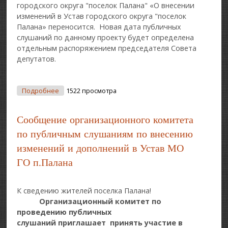
городского округа "поселок Палана" «О внесении
изменений в Устав городского округа "поселок
Палана» переносится. Новая дата публичных
слушаний по данному проекту будет определена
отдельным распоряжением председателя Совета
депутатов.
О Сообщение Организационного Комитета По
Подробнее
1522 просмотра
Публичным Слушаниям По Внесению Изменений
И Дополнений В Устав МО ГО П.Палана
Сообщение организационного комитета
по публичным слушаниям по внесению
изменений и дополнений в Устав МО
ГО п.Палана
К сведению жителей поселка Палана!
Организационный комитет по
проведению публичных
слушаний приглашает принять участие в