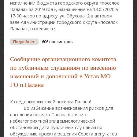
исполнении бюджета городского округа «поселок
Палана» за 2019 год», назначенные на 13.05.2020 в
17-00 часов по адресу: ул. Обухова, 2 в актовом
зале Администрации городского округа «поселок
Палана», отменяются.
О Оповещение Об Отмене Проведения
Подробнее
1606 просмотров
Публичных Слушаний «Отчет Об Исполнении
Бюджета Городского Округа «поселок Палана» За
Сообщение организационного комитета
2019 Год»
по публичным слушаниям по внесению
изменений и дополнений в Устав МО
ГО п.Палана
К сведению жителей поселка Палана!
Во избежание возникновения рисков для
населения поселка Палана в связи с
неблагоприятной эпидемиологической
обстановкой дата публичных слушаний по
обсуждению проекта решения Совета депутатов