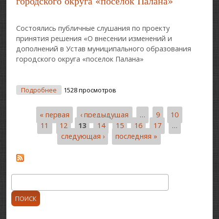
городского округа «поселок Палана»
Состоялись публичные слушания по проекту
принятия решения «О внесении изменений и
дополнений в Устав муниципального образования
городского округа «поселок Палана»
О Состоялись Публичные Слушания По Проекту
Подробнее
1528 просмотров
Принятия Решения «О Внесении Изменений И
Дополнений В Устав Муниципального
« первая
‹ предыдущая
…
9
10
Образования Городского Округа «поселок
Страницы
Палана»
11
12
13
14
15
16
17
…
следующая ›
последняя »
Поиск
Форма поиска