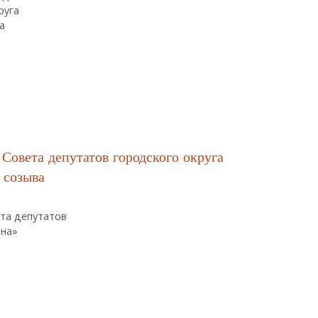
руга
а
теля Председателя Совета Депутатов Городского Округа «поселок Пал
Совета депутатов городского округа
 созыва
та депутатов
ана»