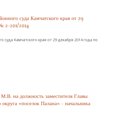
оведения И Назначения Новой Даты Публичных Слушаний По Проекту
Образования Городской Округ «поселок Палана»
йонного суда Камчатского края от 29
 № 2-201/2014
о суда Камчатского края от 29 декабря 2014 года по
о Районного Суда Камчатского Края От 29 Декабря 2014 Года По Делу №
 М.В. на должность заместителя Главы
 округа «поселок Палана» - начальника