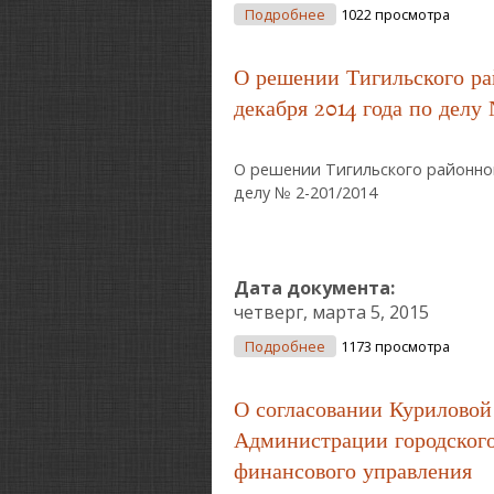
О О Переносе Срока Пр
Подробнее
1022 просмотра
Устав Муниципального 
О решении Тигильского ра
декабря 2014 года по делу
О решении Тигильского районног
делу № 2-201/2014
Дата документа:
четверг, марта 5, 2015
О О Решении Тигильског
Подробнее
1173 просмотра
О согласовании Куриловой
Администрации городского
финансового управления