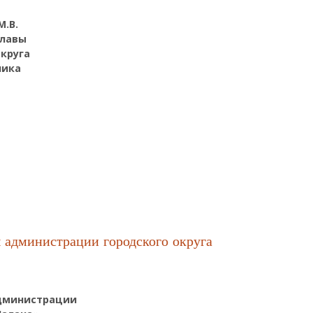
М.В.
Главы
круга
ника
овой М.В. На Должность Заместителя Главы Администрации Городского
ия
 администрации городского округа
администрации