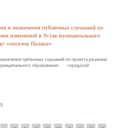
ного Правового Акта «Об Утверждении Положения «Об Обеспечении 
Порядка В Городском Округе «поселок Палана»»
ния и назначения публичных слушаний по
нии изменений в Устав муниципального
руг «поселок Палана»
назначения публичных слушаний по проекту решения
тав муниципального образования городской
15
оведения И Назначения Публичных Слушаний По Проекту Решения «О
вания Городской Округ «поселок Палана»