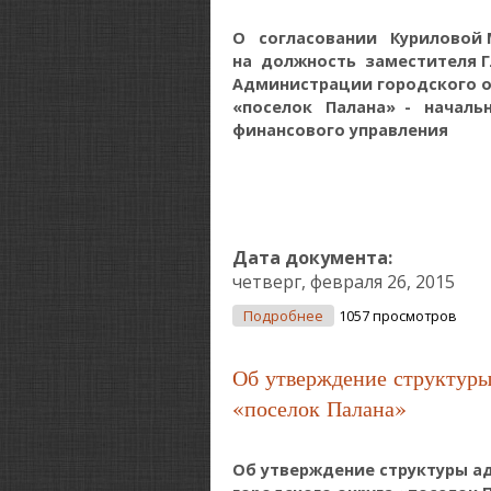
О согласовании Куриловой 
на должность заместителя 
Администрации городского о
«поселок Палана» - началь
финансового управления
Дата документа:
четверг, февраля 26, 2015
О О Согласовании Курил
Подробнее
1057 просмотров
Финансового Управлен
Об утверждение структуры
«поселок Палана»
Об утверждение структуры 