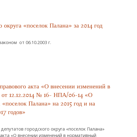
ателя Совета Депутатов Городского Округа «поселок Палана» Шестого
о округа «поселок Палана» за 2014 год
коном от 06.10.2003 г.
дского Округа «поселок Палана» За 2014 Год
правового акта «О внесении изменений в
от 12.12.2014 № 16- НПА/06-14 «О
 «поселок Палана» на 2015 год и на
17 годов»
 депутатов городского округа «поселок Палана»
 акта «О внесении изменений в нормативный