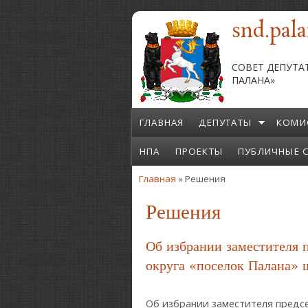
Перейти к основному содержанию
snd.pala
СОВЕТ ДЕПУТА
ПАЛАНА»
ГЛАВНАЯ
ДЕПУТАТЫ
КОМИ
НПА
ПРОЕКТЫ
ПУБЛИЧНЫЕ 
Главная
» Решения
Вы здесь
Решения
Об избрании заместителя п
округа «поселок Палана» 
Об избрании заместителя предс