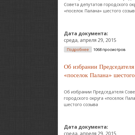
Совета депутатов городского ок
«поселок Палана» шестого созыв
Дата документа:
среда, апреля 29, 2015
О Об Избрании Замести
Подробнее
1068 просмотров
Об избрании Председателя 
«поселок Палана» шестого
Об избрании Председателя Сове
городского округа «поселок Пал
шестого созыва
Дата документа:
среда, апреля 29, 2015