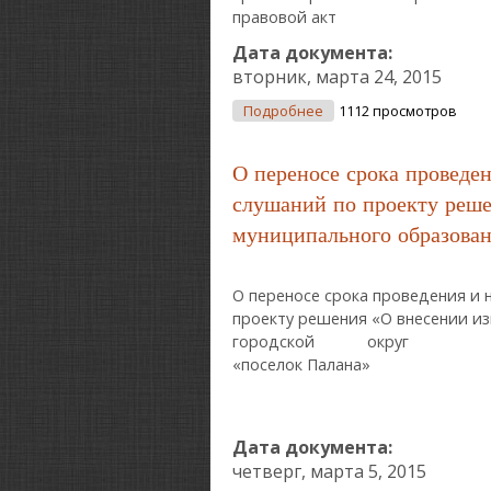
правовой акт
Дата документа:
вторник, марта 24, 2015
О О Принятии Нормативн
Подробнее
1112 просмотров
Бюджете Городского Окр
О переносе срока проведе
слушаний по проекту реше
муниципального образован
О переносе срока проведения и 
проекту решения «О внесении 
городской округ
«поселок Палана»
Дата документа:
четверг, марта 5, 2015