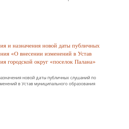
ого Правового Акта «О Внесении Изменений В Нормативный Правовой 
уга «поселок Палана» На 2015 Год И На Плановый Период 2016 И 2017 
ния и назначения новой даты публичных
ния «О внесении изменений в Устав
ия городской округ «поселок Палана»
назначения новой даты публичных слушаний по
изменений в Устав муниципального образования