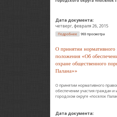
городского округа «поселок 
Дата документа:
четверг, февраля 26, 2015
О Об Утверждение Стру
Подробнее
993 просмотра
О принятии нормативного 
положения «Об обеспечени
охране общественного поря
Палана»»
О принятии нормативного право
обеспечении участия граждан и 
городском округе «поселок Пала
Дата документа: