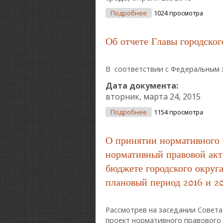
О Об Избрании Председ
Подробнее
1024 просмотра
Об отчете Главы городског
В соответствии с Федеральным за
Дата документа:
вторник, марта 24, 2015
О Об Отчете Главы Горо
Подробнее
1154 просмотра
О принятии нормативного 
нормативный правовой акт 
бюджете городского округа
плановый период 2016 и 20
Рассмотрев на заседании Совета
проект нормативного правового