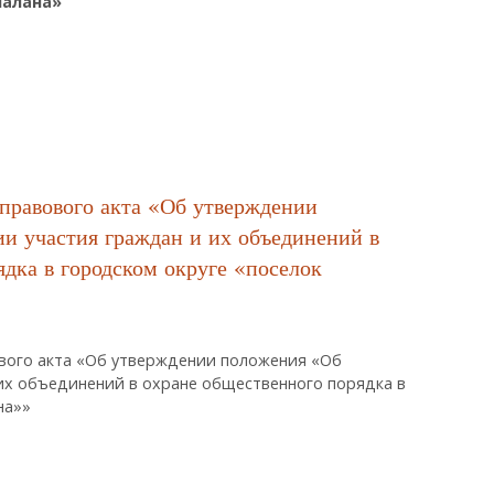
Палана»
ктуры Администрации Городского Округа «поселок Палана»
правового акта «Об утверждении
и участия граждан и их объединений в
дка в городском округе «поселок
вого акта «Об утверждении положения «Об
их объединений в охране общественного порядка в
на»»