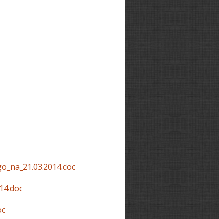
o_na_21.03.2014.doc
14.doc
oc