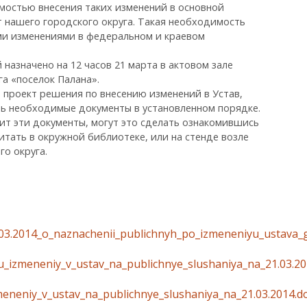
мостью внесения таких изменений в основной
 нашего городского округа. Такая необходимость
ми изменениями в федеральном и краевом
назначено на 12 часов 21 марта в актовом зале
а «поселок Палана».
 проект решения по внесению изменений в Устав,
ь необходимые документы в установленном порядке.
т эти документы, могут это сделать ознакомившись
итать в окружной библиотеке, или на стенде возле
го округа.
03.2014_o_naznachenii_publichnyh_po_izmeneniyu_ustava_g
_izmeneniy_v_ustav_na_publichnye_slushaniya_na_21.03.20
eneniy_v_ustav_na_publichnye_slushaniya_na_21.03.2014.d