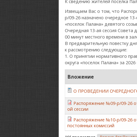
К сведению жителей поселка Пал
Извещаем Вас о том, что Распор
р/09-26 назначено очередное 13
«поселок Палана» девятого созы
Очередная 13-ая сессия Совета д
00 минут местного времени в за
В предварительную повестку дня
к рассмотрению следующие:
1. О принятии нормативного пра
округа «поселок Палана» за 2026
Вложение
О ПРОВЕДЕНИИ ОЧЕРЕДНОГО
Распоряжение №09-р/09-26 от
ой сессии
Распоряжение №10-р/09-26 о
постоянных комиссий