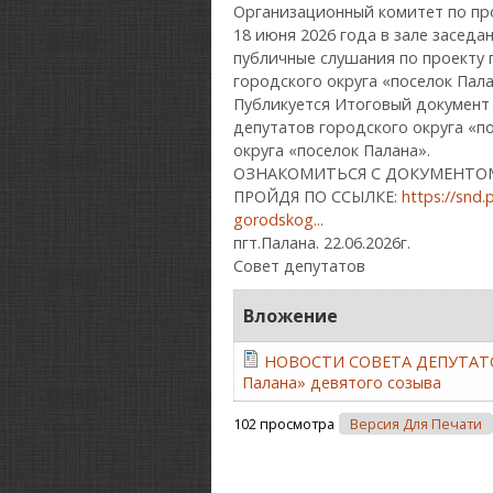
Организационный комитет по пр
18 июня 2026 года в зале засед
публичные слушания по проекту
городского округа «поселок Пала
Публикуется Итоговый документ
депутатов городского округа «п
округа «поселок Палана».
ОЗНАКОМИТЬСЯ С ДОКУМЕНТОМ
ПРОЙДЯ ПО ССЫЛКЕ:
https://snd.
gorodskog...
пгт.Палана. 22.06.2026г.
Совет депутатов
Вложение
НОВОСТИ СОВЕТА ДЕПУТАТО
Палана» девятого созыва
102 просмотра
Версия Для Печати