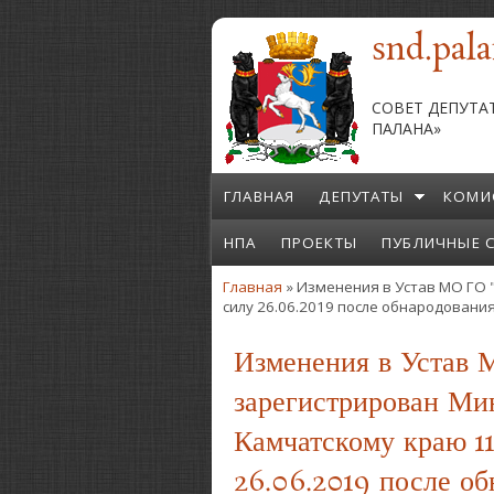
Перейти к основному содержанию
snd.pala
СОВЕТ ДЕПУТА
ПАЛАНА»
ГЛАВНАЯ
ДЕПУТАТЫ
КОМИ
НПА
ПРОЕКТЫ
ПУБЛИЧНЫЕ 
Главная
» Изменения в Устав МО ГО 
Вы здесь
силу 26.06.2019 после обнародовани
Изменения в Устав 
зарегистрирован Ми
Камчатскому краю 11
26.06.2019 после о