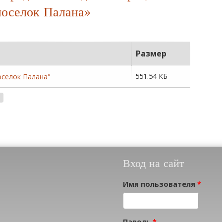
поселок Палана»
Размер
551.54 КБ
оселок Палана"
Вход на сайт
Имя пользователя
*
Пароль
*