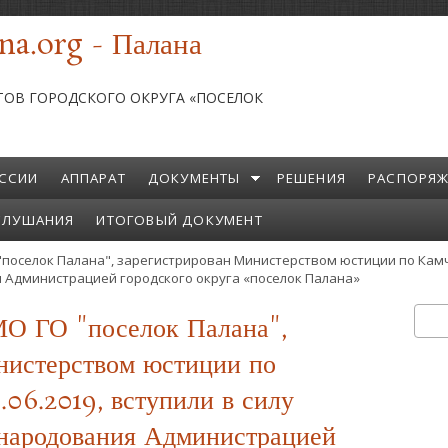
na.org - Палана
ТОВ ГОРОДСКОГО ОКРУГА «ПОСЕЛОК
ССИИ
АППАРАТ
ДОКУМЕНТЫ
РЕШЕНИЯ
РАСПОРЯЖ
СЛУШАНИЯ
ИТОГОВЫЙ ДОКУМЕНТ
"поселок Палана", зарегистрирован Министерством юстиции по Камч
я Администрацией городского округа «поселок Палана»
МО ГО "поселок Палана",
Пои
Ф
нистерством юстиции по
.06.2019, вступили в силу
бнародования Администрацией